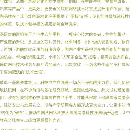
与优化，从而打造差异化的竞争优势。例如，在智能手机、物联网设备、
汽车等产品中，更高效、更安全的底层网络技术将直接提升用户体验。这
内品牌在全球市场的高端化突围提供了“硬核”支撑，使其能够摆脱纯粹性
的标签，以技术领导者的姿态参与全球竞争。
深层次的影响在于产业生态的重构。一项核心技术的突破，往往能带动一
产业链的升级。从上游的芯片设计、材料制备，到中游的设备制造、软件
，再到下游的终端应用与解决方案，国内企业将获得更多协同创新与价值
的机会。华为的鸿蒙生态、小米的“人车家全生态”战略，都需要强大而自
底层网络技术作为互联互通的基石。此次突破，正为这些生态的茁壮成长
了更为肥沃的“技术土壤”。
破单一垄断并非终点。科技自立自强是一场永不停歇的接力赛。我们仍需
地认识到，在不少前沿与基础研究领域，差距依然存在。此次成功经验启
们，唯有将关键核心技术掌握在自己手中，才能从根本上保障国家网络安
、经济安全与发展安全。期待产学研用各方能形成更大合力，让更多的“
”转化为“破茧”，推动中国从网络科技大国向网络科技强国稳步迈进，让
牌在全球舞台上绽放更耀眼的光芒。