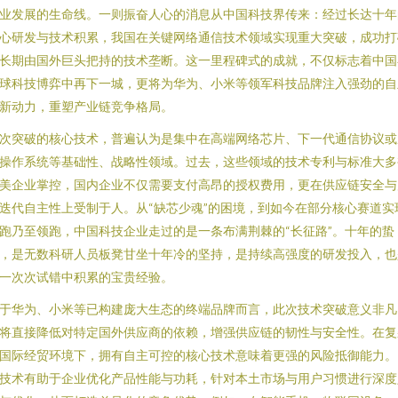
业发展的生命线。一则振奋人心的消息从中国科技界传来：经过长达十年
心研发与技术积累，我国在关键网络通信技术领域实现重大突破，成功打
长期由国外巨头把持的技术垄断。这一里程碑式的成就，不仅标志着中国
球科技博弈中再下一城，更将为华为、小米等领军科技品牌注入强劲的自
新动力，重塑产业链竞争格局。
次突破的核心技术，普遍认为是集中在高端网络芯片、下一代通信协议或
操作系统等基础性、战略性领域。过去，这些领域的技术专利与标准大多
美企业掌控，国内企业不仅需要支付高昂的授权费用，更在供应链安全与
迭代自主性上受制于人。从“缺芯少魂”的困境，到如今在部分核心赛道实
跑乃至领跑，中国科技企业走过的是一条布满荆棘的“长征路”。十年的蛰
，是无数科研人员板凳甘坐十年冷的坚持，是持续高强度的研发投入，也
一次次试错中积累的宝贵经验。
于华为、小米等已构建庞大生态的终端品牌而言，此次技术突破意义非凡
将直接降低对特定国外供应商的依赖，增强供应链的韧性与安全性。在复
国际经贸环境下，拥有自主可控的核心技术意味着更强的风险抵御能力。
技术有助于企业优化产品性能与功耗，针对本土市场与用户习惯进行深度